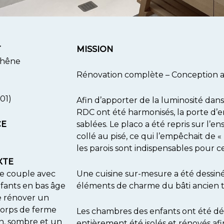
T
MISSION
Chêne
Rénovation complète – Conception ar
(01)
Afin d’apporter de la luminosité dans 
RDC ont été harmonisés, la porte d’e
CE
sablées. Le placo a été repris sur l’
collé au pisé, ce qui l’empêchait de «
les parois sont indispensables pour c
XTE
e couple avec
Une cuisine sur-mesure a été dessiné
fants en bas âge
éléments de charme du bâti ancien to
e rénover un
corps de ferme
Les chambres des enfants ont été dé
in, sombre et un
entièrement été isolés et rénovés af