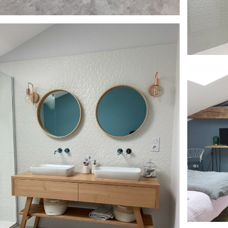
ail_IMG_0451
thumbnai