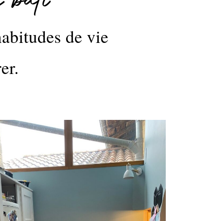
 bâti
habitudes de vie
er.
l_IMG_0435