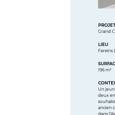
PROJE
Grand 
LIEU
Fareins 
SURFA
196 m²
CONTE
Un jeun
deux en
souhait
ancien 
dans l’A