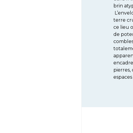
brin aty
L’envel
terre cr
ce lieu
de poten
combles
totalem
apparen
encadr
pierres,
espaces 