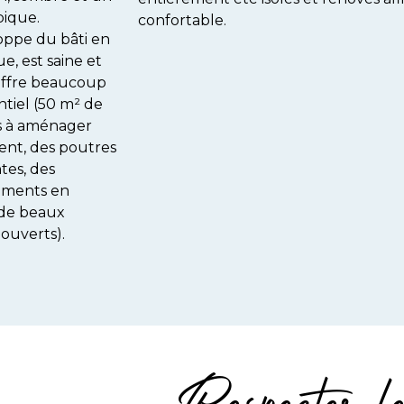
pique.
confortable.
oppe du bâti en
ue, est saine et
 offre beaucoup
tiel (50 m² de
 à aménager
ent, des poutres
tes, des
ements en
 de beaux
ouverts).